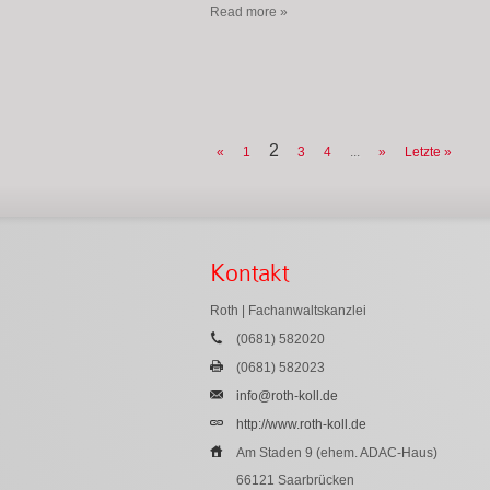
Read more »
2
«
1
3
4
...
»
Letzte »
Kontakt
Roth | Fachanwaltskanzlei
(0681) 582020
(0681) 582023
info@roth-koll.de
http://www.roth-koll.de
Am Staden 9 (ehem. ADAC-Haus)
66121 Saarbrücken