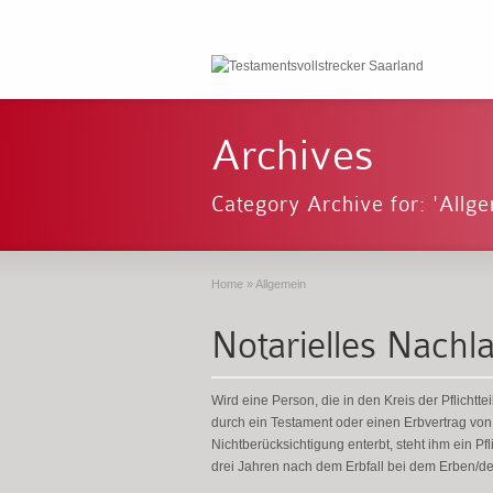
Archives
Category Archive for: 'Allg
Home
»
Allgemein
Notarielles Nachl
Wird eine Person, die in den Kreis der Pflichtte
durch ein Testament oder einen Erbvertrag vo
Nichtberücksichtigung enterbt, steht ihm ein Pf
drei Jahren nach dem Erbfall bei dem Erben/d