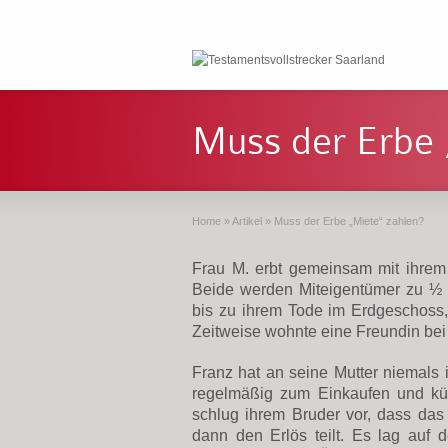
Muss der Erbe 
Home
»
Artikel
»
Muss der Erbe „Miete“ zahlen?
Frau M. erbt gemeinsam mit ihrem 
Beide werden Miteigentümer zu ½ i
bis zu ihrem Tode im Erdgeschoss,
Zeitweise wohnte eine Freundin bei ih
Franz hat an seine Mutter niemals 
regelmäßig zum Einkaufen und kü
schlug ihrem Bruder vor, dass das 
dann den Erlös teilt. Es lag auf 