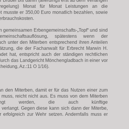
er Bruder bis dahin (allerdings erst ab dem Verlangen
regelung) Monat für Monat Leistungen an die
et musste er 350,00 Euro monatlich bezahlen, sowie
Verbrauchskosten.
n gemeinsamen Erbengemeinschafts-„Topf“ und sind
inschaftsauflösung, spätestens wenn der
 auch unter den Miterben entsprechend ihren Anteilen
hätzung, die der Fachanwalt für Erbrecht Marwin H.
t hat, entspricht auch der ständigen rechtlichen
 durch das Landgericht Mönchengladbach in einer vor
eidung, Az.:11 O 1/16).
n den Miterben, damit er für das Nutzen einer zum
uss, reicht nicht aus. Es muss von dem Miterben
langt werden, die auch künftige
verlangt. Gegen diese kann sich dann der Miterbe,
 erfolgreich zur Wehr setzen. Andernfalls muss er