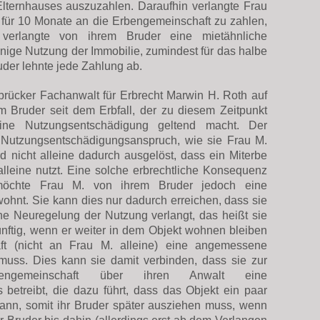
ternhauses auszuzahlen. Daraufhin verlangte Frau
 für 10 Monate an die Erbengemeinschaft zu zahlen,
erlangte von ihrem Bruder eine mietähnliche
inige Nutzung der Immobilie, zumindest für das halbe
der lehnte jede Zahlung ab.
brücker Fachanwalt für Erbrecht Marwin H. Roth auf
im Bruder seit dem Erbfall, der zu diesem Zeitpunkt
ine Nutzungsentschädigung geltend macht. Der
in Nutzungsentschädigungsanspruch, wie sie Frau M.
d nicht alleine dadurch ausgelöst, dass ein Miterbe
alleine nutzt. Eine solche erbrechtliche Konsequenz
 möchte Frau M. von ihrem Bruder jedoch eine
wohnt. Sie kann dies nur dadurch erreichen, dass sie
ine Neuregelung der Nutzung verlangt, das heißt sie
nftig, wenn er weiter in dem Objekt wohnen bleiben
ft (nicht an Frau M. alleine) eine angemessene
uss. Dies kann sie damit verbinden, dass sie zur
bengemeinschaft über ihren Anwalt eine
 betreibt, die dazu führt, dass das Objekt ein paar
kann, somit ihr Bruder später ausziehen muss, wenn