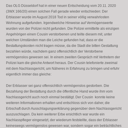
Das OLG Düsseldorf hat in einer neuen Entscheidung vom 20.11. 2020
(3WX 166/20) einen solchen Fall gerade wieder entschieden: Der
Erblasser wurde im August 2018 Tod in seiner völlig verwahrlosten
Wohnung aufgefunden. Irgendwelche Hinweise auf Vermögenswerte
wurden von der Polizei nicht gefunden. Die Polizei ermittelte als einzigen
Angehörigen einen Cousin verstorbenen und teilte diesem mit, unter
welchen Umständen man die Leiche gefunden hat, dass er die
Bestattungskosten nicht tragen müsse, da die Stadt die bitten Gestattung
bezahlen würde, nachdem ganz offensichtlich der Verstorbene
vermögenslos gewesen sei. In einem zweiten Gespräch mit Vertretern der
Polizei kam die gleiche Antwort heraus. Der Cousin telefonierte zweimal
mit dem Nachlassgericht, um Näheres in Erfahrung zu bringen und erfuhr
eigentlich immer das gleiche:
Der Erblasser sei ganz offensichtlich vermögenslos gestorben. Die
Bezahlung der Bestattung durch die öffentliche Hand wurde ihm vom
Nachlassgericht auch noch einmal bestätigt. Der Cousin konnte keine
weiteren Informationen erhalten und entschloss sich von daher, die
Erbschaft durch Ausschlagungserklärung gegenüber dem Nachlassgericht
auszuschlagen. Da kein weiterer Erbe ersichtlich war wurde ein
Nachlasspfleger eingesetzt, der wiederum feststellte, dass der Erblasser
keineswegs vermögenslos gewesen war, sondern sogar ein beträchtliches