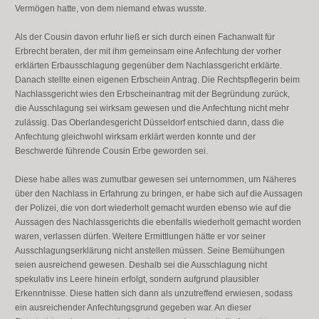
Vermögen hatte, von dem niemand etwas wusste.
Als der Cousin davon erfuhr ließ er sich durch einen Fachanwalt für
Erbrecht beraten, der mit ihm gemeinsam eine Anfechtung der vorher
erklärten Erbausschlagung gegenüber dem Nachlassgericht erklärte.
Danach stellte einen eigenen Erbschein Antrag. Die Rechtspflegerin beim
Nachlassgericht wies den Erbscheinantrag mit der Begründung zurück,
die Ausschlagung sei wirksam gewesen und die Anfechtung nicht mehr
zulässig. Das Oberlandesgericht Düsseldorf entschied dann, dass die
Anfechtung gleichwohl wirksam erklärt werden konnte und der
Beschwerde führende Cousin Erbe geworden sei.
Diese habe alles was zumutbar gewesen sei unternommen, um Näheres
über den Nachlass in Erfahrung zu bringen, er habe sich auf die Aussagen
der Polizei, die von dort wiederholt gemacht wurden ebenso wie auf die
Aussagen des Nachlassgerichts die ebenfalls wiederholt gemacht worden
waren, verlassen dürfen. Weitere Ermittlungen hätte er vor seiner
Ausschlagungserklärung nicht anstellen müssen. Seine Bemühungen
seien ausreichend gewesen. Deshalb sei die Ausschlagung nicht
spekulativ ins Leere hinein erfolgt, sondern aufgrund plausibler
Erkenntnisse. Diese hatten sich dann als unzutreffend erwiesen, sodass
ein ausreichender Anfechtungsgrund gegeben war. An dieser