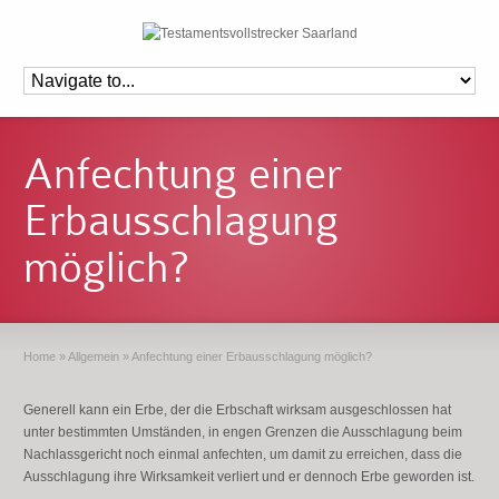
Anfechtung einer
Erbausschlagung
möglich?
Home
»
Allgemein
»
Anfechtung einer Erbausschlagung möglich?
Generell kann ein Erbe, der die Erbschaft wirksam ausgeschlossen hat
unter bestimmten Umständen, in engen Grenzen die Ausschlagung beim
Nachlassgericht noch einmal anfechten, um damit zu erreichen, dass die
Ausschlagung ihre Wirksamkeit verliert und er dennoch Erbe geworden ist.